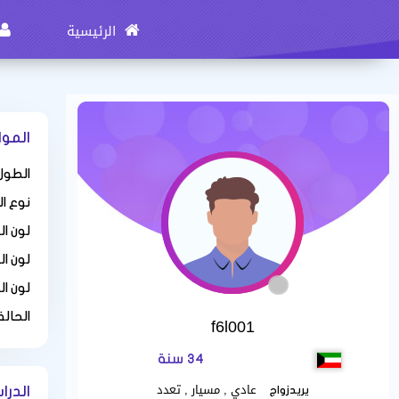
الرئيسية
المو
الطول 
نوع ا
لون ا
لون ال
لون ال
الحالة
f6l001
34 سنة
عادي , مسيار , تعدد
يريدزواج
الدرا