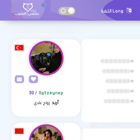
Lang اللغة
/ 30
Sgtzeynep
زواج عادي
أريد