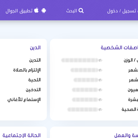
تسجيل
دخول
البحث
تطبيق الجوال
/
اصفات الشخصية
الدين
/ الوزن
التدين
لشعر
الإلتزام بالصلاة
لشعر
اللحية
عيون
التدخين
بشرة
الإستماع للأغاني
 الصحية
سة والعمل
الحالة الإجتماعية