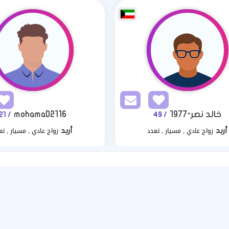
خالد نصر-1977
mohamaD2116
/ 21
/ 49
زواج عادي , مسيار , تعدد
زواج عادي , مسيار , تع
أريد
أريد