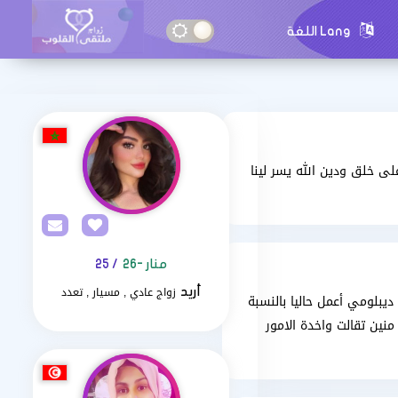
Lang اللغة
ى خلق ودين الله يسر لينا
منار -26
/ 25
زواج عادي , مسيار , تعدد
أريد
الدراسي بكالوريا ديبلومي أعمل حاليا بالنسبة
ين تقالت واخدة الامور