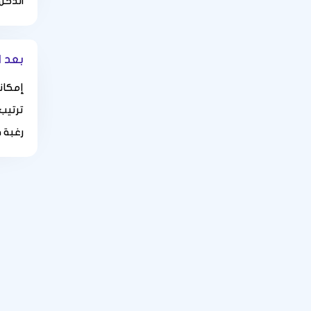
الدخل
بعد ا
إمكاني
ترتيب
رغبة 