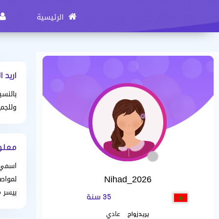
الرئيسية
اريد ا
بالنسب
وللجمي
معلومات
Nihad_2026
لمواص
بيسر 
35 سنة
عادي
يريدزواج